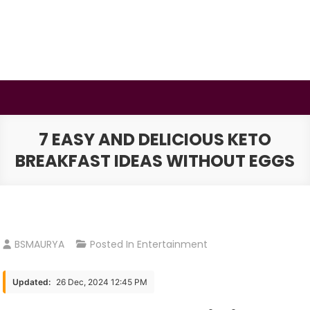
Skip
to
content
BSMAURYA
Latest Tech News, Movies Reviews
7 EASY AND DELICIOUS KETO
BREAKFAST IDEAS WITHOUT EGGS
BSMAURYA
Posted In
Entertainment
Updated:
26 Dec, 2024 12:45 PM