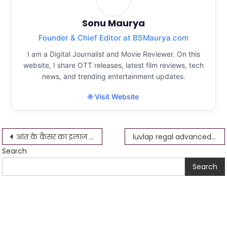
Sonu Maurya
Founder & Chief Editor at BSMaurya.com
I am a Digital Journalist and Movie Reviewer. On this
website, I share OTT releases, latest film reviews, tech
news, and trending entertainment updates.
🌐 Visit Website
Post
आंत के कैंसर का इलाज क्या है , बड़ी आंत का ऑपरेशन कैसे किया जाता है
luvlap regal advanced+ baby food processor
Search
navigation
Search