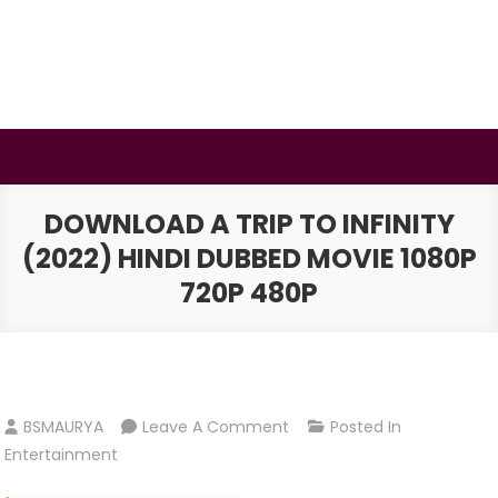
Skip
to
content
BSMAURYA
Latest Tech News, Movies Reviews
DOWNLOAD A TRIP TO INFINITY
(2022) HINDI DUBBED MOVIE 1080P
720P 480P
On
BSMAURYA
Leave A Comment
Posted In
Download
Entertainment
A