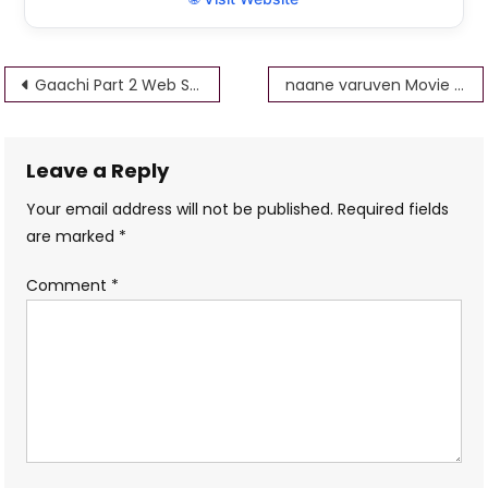
Post
Gaachi Part 2 Web Series Download / Ullu Original Web Series
naane varuven Movie Download 1080p 720p 360p 480
navigation
Leave a Reply
Your email address will not be published.
Required fields
are marked
*
Comment
*