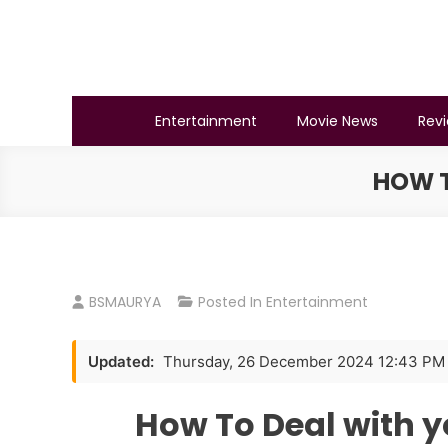
Skip
to
content
BSMAURYA
Latest Tech News, Movies Reviews
Entertainment
Movie News
Rev
HOW T
BSMAURYA
Posted In
Entertainment
Updated:
Thursday, 26 December 2024 12:43 PM
How To Deal with y