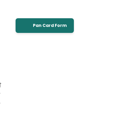
Pan Card Form
े
च
ए