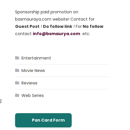
Sponsorship paid promotion on
basmauraya.com website! Contact for
Guest Post
!
Do follow link
! For
No follow
contact
info@bsmaurya.com
etc.
Entertainment
Movie News
Reviews
Web Series
ि
Pan Card Form