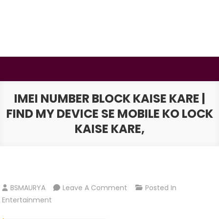
Skip
to
content
BSMAURYA
Latest Tech News, Movies Reviews
IMEI NUMBER BLOCK KAISE KARE |
FIND MY DEVICE SE MOBILE KO LOCK
KAISE KARE,
On
BSMAURYA
Leave A Comment
Posted In
IMEI
Entertainment
Number