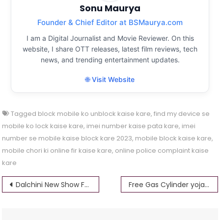
Sonu Maurya
Founder & Chief Editor at BSMaurya.com
I am a Digital Journalist and Movie Reviewer. On this
website, I share OTT releases, latest film reviews, tech
news, and trending entertainment updates.
🌐 Visit Website
Tagged
block mobile ko unblock kaise kare
,
find my device se
mobile ko lock kaise kare
,
imei number kaise pata kare
,
imei
number se mobile kaise block kare 2023
,
mobile block kaise kare
,
mobile chori ki online fir kaise kare
,
online police complaint kaise
kare
Post
Dalchini New Show Full Episode Online watch TV serial
Free Gas Cylinder yojana 2.0 Free Gas subsidy pm ujjwala yojana 2.0
navigation