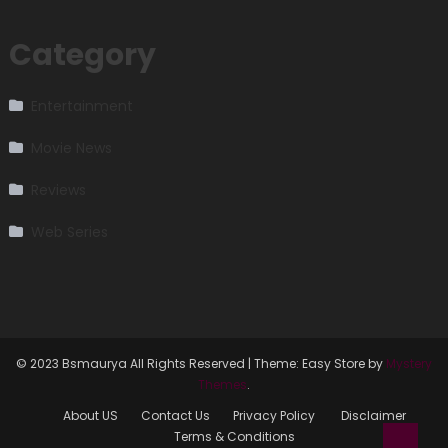
Category
Entertainment
Movie News
Reviews
Web Series
© 2023 Bsmaurya All Rights Reserved
|
Theme: Easy Store by
Mystery
Themes
.
About US
Contact Us
Privacy Policy
Disclaimer
Terms & Conditions