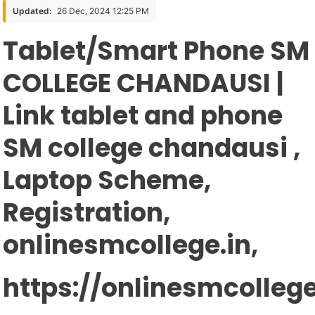
SM
Updated:
26 Dec, 2024 12:25 PM
COLLEGE
Tablet/Smart Phone SM
CHANDAUSI
|
COLLEGE CHANDAUSI |
Link
Tablet
Link tablet and phone
And
Phone
SM college chandausi ,
Laptop Scheme,
Registration,
onlinesmcollege.in,
https://onlinesmcollege