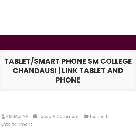
Skip
to
content
BSMAURYA
Latest Tech News, Movies Reviews
TABLET/SMART PHONE SM COLLEGE
CHANDAUSI | LINK TABLET AND
PHONE
On
BSMAURYA
Leave A Comment
Posted In
Tablet/Smart
Entertainment
Phone