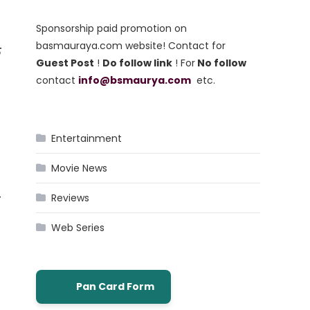
Sponsorship paid promotion on
basmauraya.com website! Contact for
े
Guest Post
!
Do follow link
! For
No follow
contact
info@bsmaurya.com
etc.
Entertainment
Movie News
Reviews
त
Web Series
Pan Card Form