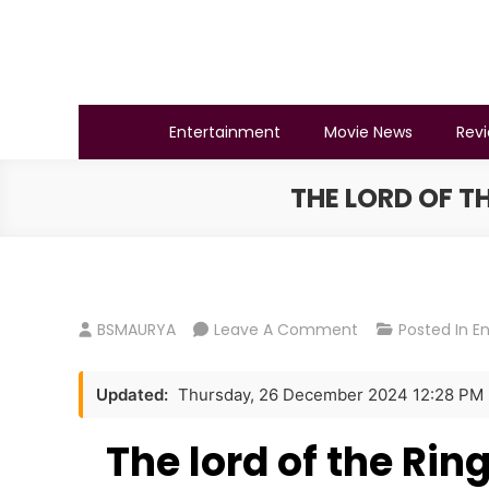
Skip
to
content
BSMAURYA
Latest Tech News, Movies Reviews
Entertainment
Movie News
Rev
THE LORD OF 
On
BSMAURYA
Leave A Comment
Posted In
E
The
Lord
Updated:
Thursday, 26 December 2024 12:28 PM
Of
The
The lord of the Ri
Rings