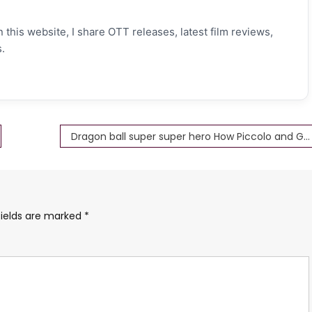
 this website, I share OTT releases, latest film reviews,
.
Dragon ball super super hero How Piccolo and Gamma 2’s Battle
fields are marked
*