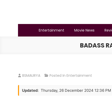
Skip
to
content
BSMAURYA
Latest Tech News, Movies Reviews
Entertainment
Movie News
Rev
BADASS RA
BSMAURYA
Posted In
Entertainment
Updated:
Thursday, 26 December 2024 12:36 PM