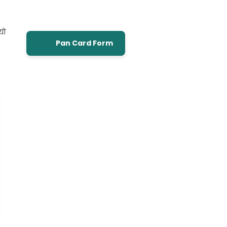
यो
Pan Card Form