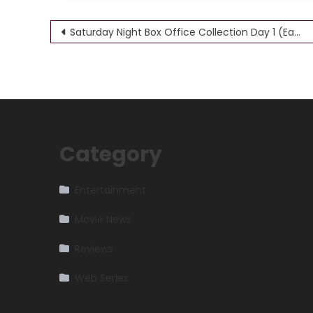
Post
Saturday Night Box Office Collection Day 1 (Early Trends)
navigation
Category
Entertainment
Movie News
Reviews
Web Series