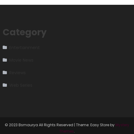
Category
Entertainment
Movie News
Reviews
Web Series
© 2023 Bsmaurya All Rights Reserved
|
Theme: Easy Store by
Mystery
Themes
.