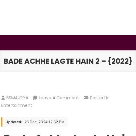
Skip
to
content
BSMAURYA
Latest Tech News, Movies Reviews
BADE ACHHE LAGTE HAIN 2 – {2022}
On
BSMAURYA
Leave A Comment
Posted In
Bade
Entertainment
Achhe
Lagte
Updated:
26 Dec, 2024 12:32 PM
Hain
2