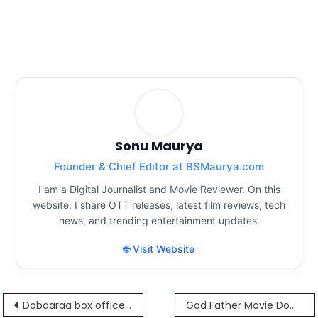
Sonu Maurya
Founder & Chief Editor at BSMaurya.com
I am a Digital Journalist and Movie Reviewer. On this
website, I share OTT releases, latest film reviews, tech
news, and trending entertainment updates.
🌐 Visit Website
Post
Dobaaraa box office collection day 2 Dobaaraa Movie DOWNLOAD 480p, 720p 1080p Full HD 4K 1.24GB
God Father Movie Download Movie DOWNLOAD 480p, 720p 1080p Full HD 4K 1.24GB Watch God Father Full HD Movie Chiranjeevi, Salman Khan-starrer