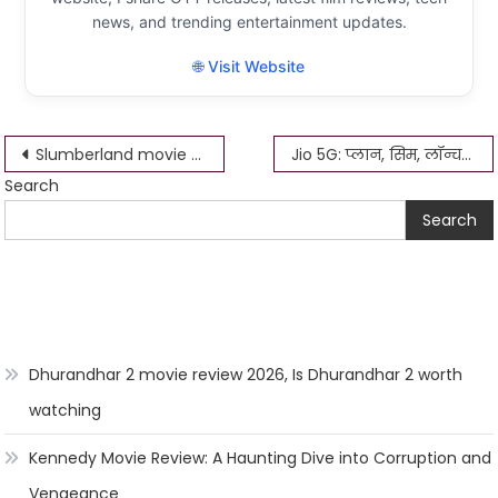
news, and trending entertainment updates.
🌐 Visit Website
Post
Slumberland movie Download 1080p 720p 360p
Jio 5G: प्लान, सिम, लॉन्च की तारीख, शहर, स्पीड टेस्ट
Search
navigation
Search
Dhurandhar 2 movie review 2026, Is Dhurandhar 2 worth
watching
Kennedy Movie Review: A Haunting Dive into Corruption and
Vengeance