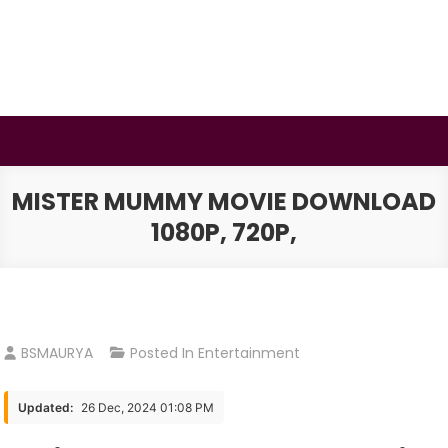
Skip
to
content
BSMAURYA
Latest Tech News, Movies Reviews
MISTER MUMMY MOVIE DOWNLOAD
1080P, 720P,
BSMAURYA
Posted In
Entertainment
Updated:
26 Dec, 2024 01:08 PM