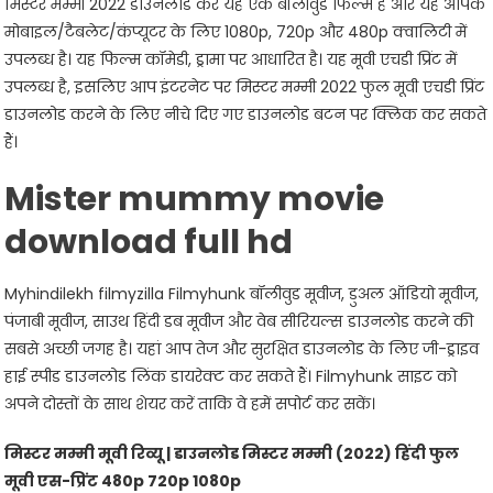
मिस्टर मम्मी 2022 डाउनलोड करें यह एक बॉलीवुड फिल्म है और यह आपके
मोबाइल/टैबलेट/कंप्यूटर के लिए 1080p, 720p और 480p क्वालिटी में
उपलब्ध है। यह फिल्म कॉमेडी, ड्रामा पर आधारित है। यह मूवी एचडी प्रिंट में
उपलब्ध है, इसलिए आप इंटरनेट पर मिस्टर मम्मी 2022 फुल मूवी एचडी प्रिंट
डाउनलोड करने के लिए नीचे दिए गए डाउनलोड बटन पर क्लिक कर सकते
हैं।
Mister mummy movie
download full hd
Myhindilekh filmyzilla Filmyhunk बॉलीवुड मूवीज, डुअल ऑडियो मूवीज,
पंजाबी मूवीज, साउथ हिंदी डब मूवीज और वेब सीरियल्स डाउनलोड करने की
सबसे अच्छी जगह है। यहां आप तेज और सुरक्षित डाउनलोड के लिए जी-ड्राइव
हाई स्पीड डाउनलोड लिंक डायरेक्ट कर सकते हैं। Filmyhunk साइट को
अपने दोस्तों के साथ शेयर करें ताकि वे हमें सपोर्ट कर सकें।
मिस्टर मम्मी मूवी रिव्यू
| डाउनलोड मिस्टर मम्मी (2022) हिंदी फुल
मूवी एस-प्रिंट 480p 720p 1080p