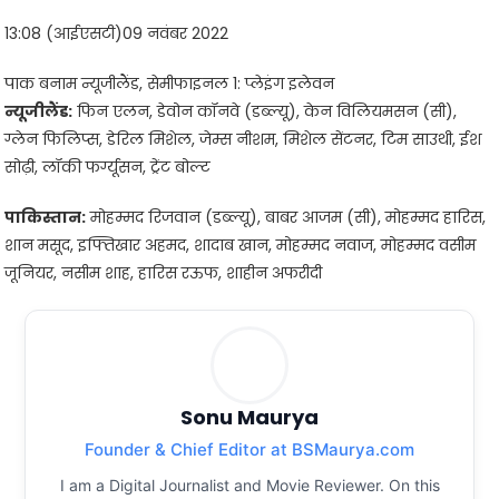
13:08 (आईएसटी)09 नवंबर 2022
पाक बनाम न्यूजीलैंड, सेमीफाइनल 1: प्लेइंग इलेवन
न्यूजीलैंड:
फिन एलन, डेवोन कॉनवे (डब्ल्यू), केन विलियमसन (सी),
ग्लेन फिलिप्स, डेरिल मिशेल, जेम्स नीशम, मिशेल सेंटनर, टिम साउथी, ईश
सोढ़ी, लॉकी फर्ग्यूसन, ट्रेंट बोल्ट
पाकिस्तान:
मोहम्मद रिजवान (डब्ल्यू), बाबर आजम (सी), मोहम्मद हारिस,
शान मसूद, इफ्तिखार अहमद, शादाब खान, मोहम्मद नवाज, मोहम्मद वसीम
जूनियर, नसीम शाह, हारिस रऊफ, शाहीन अफरीदी
Sonu Maurya
Founder & Chief Editor at BSMaurya.com
I am a Digital Journalist and Movie Reviewer. On this