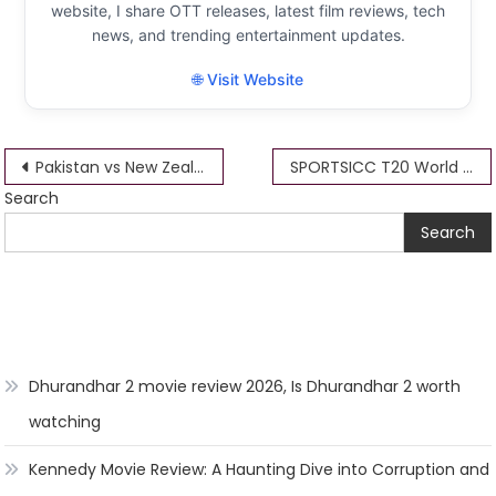
website, I share OTT releases, latest film reviews, tech
news, and trending entertainment updates.
🌐 Visit Website
Post
Pakistan vs New Zealand Live Score T20 World Cup
SPORTSICC T20 World Cup Final: Date, Watch Live?
Search
navigation
Search
Dhurandhar 2 movie review 2026, Is Dhurandhar 2 worth
watching
Kennedy Movie Review: A Haunting Dive into Corruption and