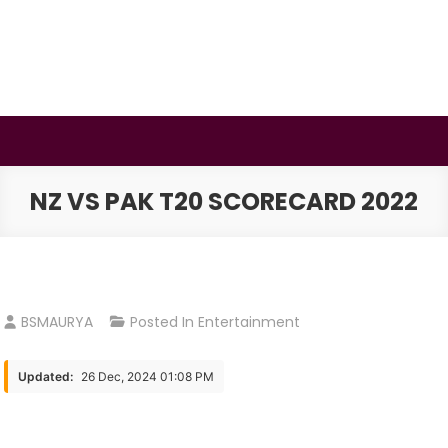
Skip
to
content
BSMAURYA
Latest Tech News, Movies Reviews
NZ VS PAK T20 SCORECARD 2022
BSMAURYA
Posted In
Entertainment
Updated:
26 Dec, 2024 01:08 PM