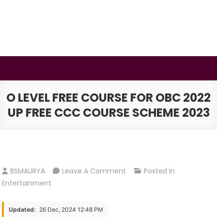
Skip
to
content
BSMAURYA
Latest Tech News, Movies Reviews
O LEVEL FREE COURSE FOR OBC 2022
UP FREE CCC COURSE SCHEME 2023
On
BSMAURYA
Leave A Comment
Posted In
O
Entertainment
Level
Free
Updated:
26 Dec, 2024 12:48 PM