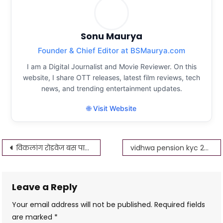
Sonu Maurya
Founder & Chief Editor at BSMaurya.com
I am a Digital Journalist and Movie Reviewer. On this
website, I share OTT releases, latest film reviews, tech
news, and trending entertainment updates.
🌐 Visit Website
Post
विकलांग रोडवेज बस पास आवेदन कैसे करे
vidhwa pension kyc 2023 ऐसे करें KYC तभी मिलेगी क़िस्त
navigation
Leave a Reply
Your email address will not be published.
Required fields
are marked
*