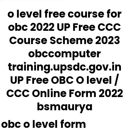
Course
For
o level free course for
Obc
obc 2022 UP Free CCC
2022
UP
Course Scheme 2023
Free
CCC
obccomputer
Course
Scheme
training.upsdc.gov.in
2023
UP Free OBC O level /
CCC Online Form 2022
bsmaurya
obc o level form