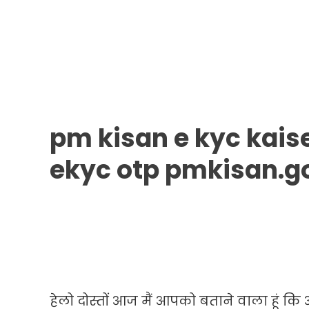
Kare
Csc
Se
/
Pm
Kisan
Ekyc
Otp
pm kisan e kyc kaise
Pmkisan.gov.in
ekyc otp pmkisan.go
हेलो दोस्तों आज मैं आपको बताने वाला हूं 