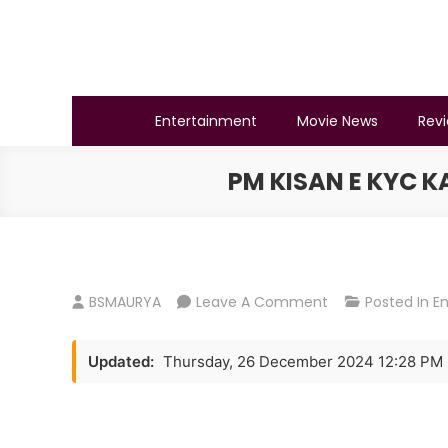
Skip
to
content
BSMAURYA
Latest Tech News, Movies Reviews
Entertainment
Movie News
Rev
PM KISAN E KYC K
On
BSMAURYA
Leave A Comment
Posted In
E
Pm
Kisan
Updated:
Thursday, 26 December 2024 12:28 PM
E
Kyc
Kaise