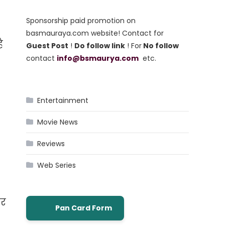
Sponsorship paid promotion on
basmauraya.com website! Contact for
ै
Guest Post
!
Do follow link
! For
No follow
contact
info@bsmaurya.com
etc.
Entertainment
Movie News
Reviews
Web Series
ार
Pan Card Form