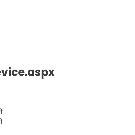
evice.aspx
ं
ी