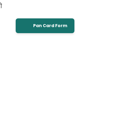
ो
Pan Card Form