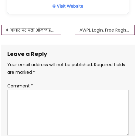
🌐 Visit Website
Post
आधार पर पता ऑनलाइन कैसे अपडेट करें? आधार कार्ड में पता कैसे बदलें
AWPL Login, Free Registration, कैसे करें awpl login id and password
navigation
Leave a Reply
Your email address will not be published.
Required fields
are marked
*
Comment
*