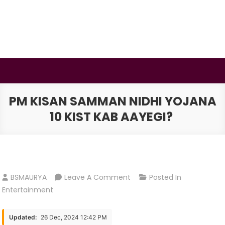
Skip
to
content
BSMAURYA
Latest Tech News, Movies Reviews
PM KISAN SAMMAN NIDHI YOJANA
10 KIST KAB AAYEGI?
On
BSMAURYA
Leave A Comment
Posted In
Pm
Entertainment
Kisan
Samman
Updated:
26 Dec, 2024 12:42 PM