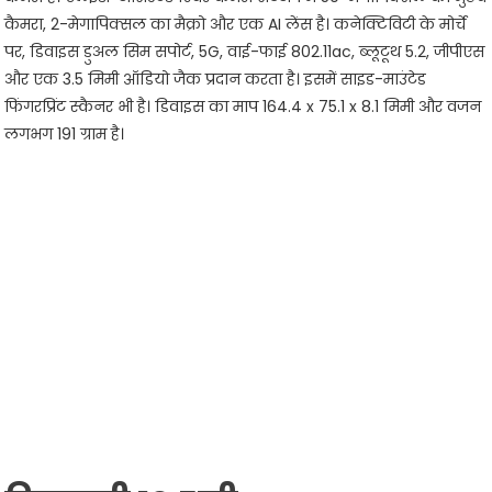
कैमरा, 2-मेगापिक्सल का मैक्रो और एक AI लेंस है। कनेक्टिविटी के मोर्चे
पर, डिवाइस डुअल सिम सपोर्ट, 5G, वाई-फाई 802.11ac, ब्लूटूथ 5.2, जीपीएस
और एक 3.5 मिमी ऑडियो जैक प्रदान करता है। इसमें साइड-माउंटेड
फिंगरप्रिंट स्कैनर भी है। डिवाइस का माप 164.4 x 75.1 x 8.1 मिमी और वजन
लगभग 191 ग्राम है।