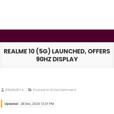
Skip
to
content
BSMAURYA
Latest Tech News, Movies Reviews
REALME 10 (5G) LAUNCHED, OFFERS
90HZ DISPLAY
BSMAURYA
Posted In
Entertainment
Updated:
26 Dec, 2024 12:31 PM