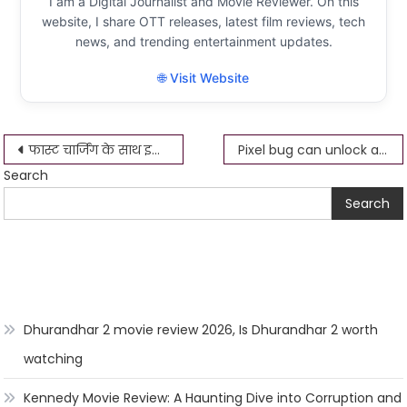
I am a Digital Journalist and Movie Reviewer. On this
website, I share OTT releases, latest film reviews, tech
news, and trending entertainment updates.
🌐 Visit Website
Post
फास्ट चार्जिंग के साथ इनबेस स्टाइल, क्रूज़, क्लब 10,000mAh पावर बैंक, 999 रुपये (~ $ 12) से शुरू होता है
Pixel bug can unlock a phone using SIM, fixed
Search
navigation
Search
Dhurandhar 2 movie review 2026, Is Dhurandhar 2 worth
watching
Kennedy Movie Review: A Haunting Dive into Corruption and