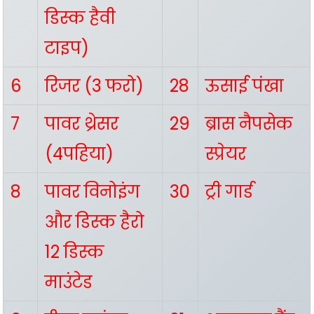
डिस्क हैवी
टाइप)
6
रिजर (3 फरो)
28
ऊसाई पंखा
7
पावर थ्रेसर
29
ब्रास नैपसेक
(4पहिया)
स्प्रेयर
8
पावर विनोइंग
30
ट्री गार्ड
और डिस्क हैरो
12 डिस्क
माउंटेड