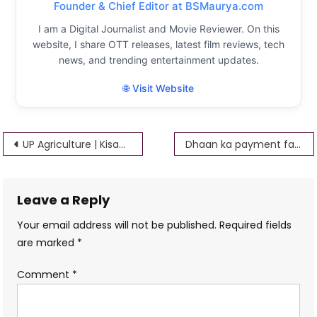
Founder & Chief Editor at BSMaurya.com
I am a Digital Journalist and Movie Reviewer. On this
website, I share OTT releases, latest film reviews, tech
news, and trending entertainment updates.
🌐 Visit Website
Post
UP Agriculture | Kisan Registration 2022-23 | 80 प्रतिशत अनुदान
Dhaan ka payment failed – बैंक अकाउंट में आधार कार्ड कैसे लिंक करें 2023
navigation
Leave a Reply
Your email address will not be published.
Required fields
are marked
*
Comment
*