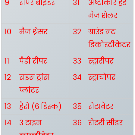
9
रीपर बाइंडर
31
अष्टाकार हैंड
मेज शेलर
10
मैज थ्रेसर
32
ग्राउंड नट
डिकोरटीकेटर
11
पैडी रीपर
33
स्ट्रारीपर
12
राइस ट्रांस
34
स्ट्राचोपर
प्लांटर
13
हैरो (6 डिस्क)
35
रोटावेटर
14
3 टाइन
36
रोटरी सीडर