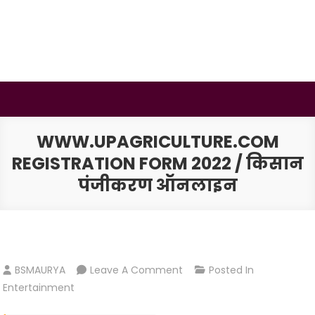
Skip
to
content
BSMAURYA
Latest Tech News, Movies Reviews
WWW.UPAGRICULTURE.COM
REGISTRATION FORM 2022 / किसान
पंजीकरण ऑनलाइन
On
BSMAURYA
Leave A Comment
Posted In
Www.upagriculture.com
Entertainment
Registration