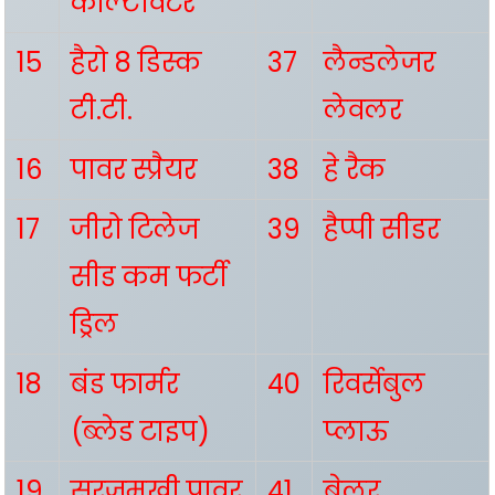
काल्टीवेटर
15
हैरो 8 डिस्क
37
लैन्डलेजर
टी.टी.
लेवलर
16
पावर स्प्रैयर
38
हे रैक
17
जीरो टिलेज
39
हैप्पी सीडर
सीड कम फर्टी
ड्रिल
18
बंड फार्मर
40
रिवर्सेबुल
(ब्लेड टाइप)
प्लाऊ
19
सूरजमुखी पावर
41
बेलर