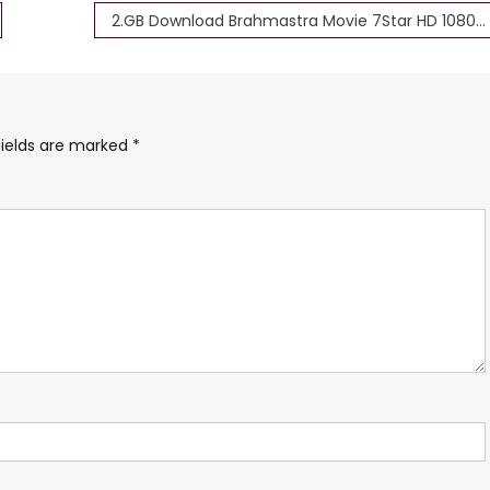
2.GB Download Brahmastra Movie 7Star HD 1080p 720p, 480p HD 4K
fields are marked
*