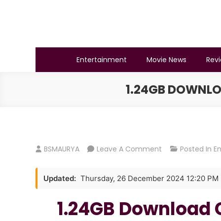
Skip
to
content
BSMAURYA
Latest Tech News, Movies Reviews
Entertainment
Movie News
Rev
1.24GB DOWNLOA
On
BSMAURYA
Leave A Comment
Posted In
E
1.24GB
Download
Updated:
Thursday, 26 December 2024 12:20 PM
Captain
Movie
1.24GB Download 
7Star