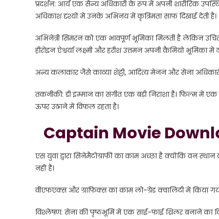
प्रदर्शन: आर्य एक सैन्य अधिकारी के रूप में अपनी शारीरिक उप
अधिकांश दृश्यों में उनके अभिनय में कृत्रिमता साफ दिखाई देती है।
अभिनेत्री सिमरन को एक भावपूर्ण भूमिका मिलती है लेकिन उचित
हीरोइन ऐश्वर्या लक्ष्मी और हरीश उत्तमन अपनी कैमियो भूमिका में ठ
अन्य कलाकार जैसे काव्या शेट्टी, आदित्य मेनन और सेना अधिकारी
तकनीकी: डी इम्मान का संगीत एक बड़ी निराशा है। फिल्म में एक 
ऊपर उठाने में विफल रहता है।
Captain Movie Downlo
एस युवा द्वारा सिनेमैटोग्राफी का काम अच्छा है क्योंकि वन स्थान
नहीं है।
वीएफएक्स और ग्राफिक्स का काम लो-ग्रेड क्वालिटी में किया गय
विश्लेषण: सेना की पृष्ठभूमि में एक साई-फाई थ्रिलर बनाने का वि