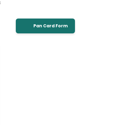
ल
Pan Card Form