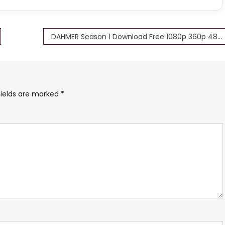
DAHMER Season 1 Download Free 1080p 360p 480p
fields are marked
*