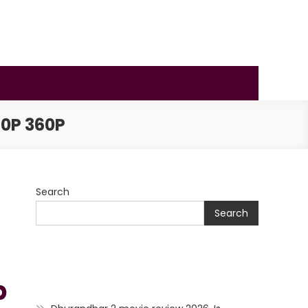
0P 360P
Search
Search
p