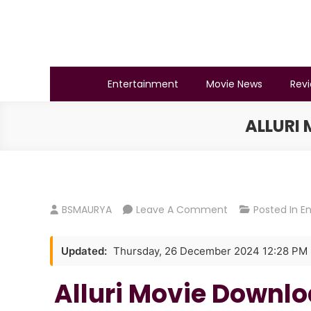
Skip
to
content
BSMAURYA
Latest Tech News, Movies Reviews
Entertainment
Movie News
Rev
ALLURI
On
BSMAURYA
Leave A Comment
Posted In
E
Alluri
Movie
Updated:
Thursday, 26 December 2024 12:28 PM
Download
Free
Alluri Movie Downl
1080p