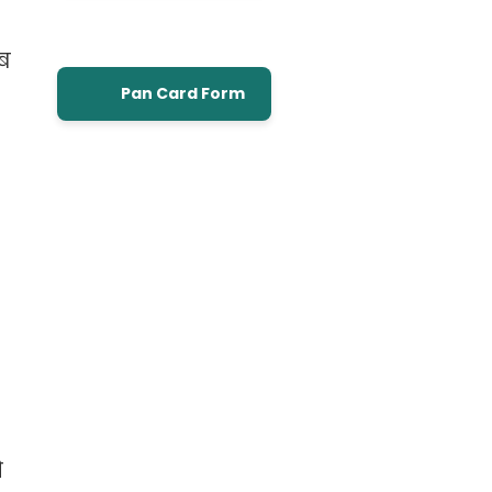
ाब
Pan Card Form
ो