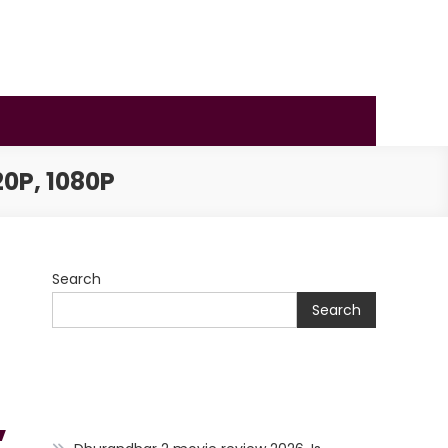
0P, 1080P
Search
Search
,