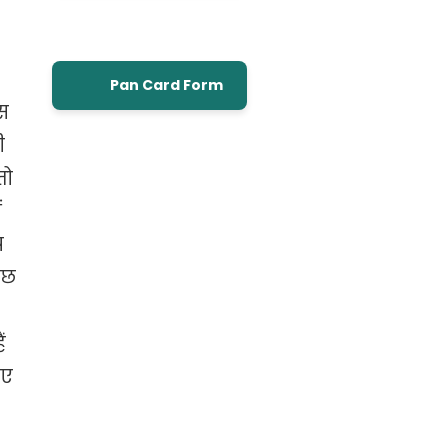
Pan Card Form
इस
ी
तो
ं
प
ुछ
ं
िए