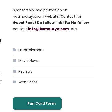
Sponsorship paid promotion on
basmauraya.com website! Contact for
Guest Post
!
Do follow link
! For
No follow
contact
info@bsmaurya.com
etc.
स
Entertainment
Movie News
Reviews
ं
ा
Web Series
Pan Card Form