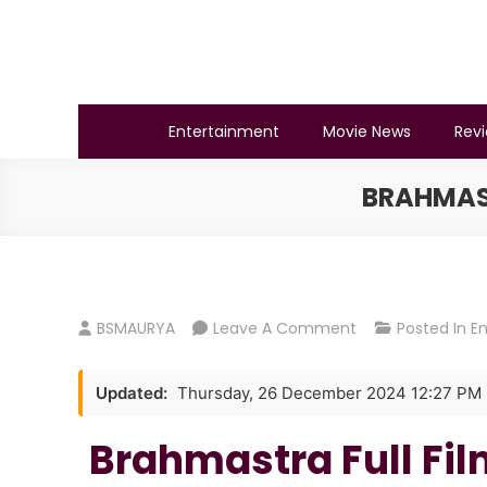
Skip
to
content
BSMAURYA
Latest Tech News, Movies Reviews
Entertainment
Movie News
Rev
BRAHMAST
On
BSMAURYA
Leave A Comment
Posted In
E
Brahmastra
Film
Updated:
Thursday, 26 December 2024 12:27 PM
Download
(2022)
Brahmastra Full Fi
480p,