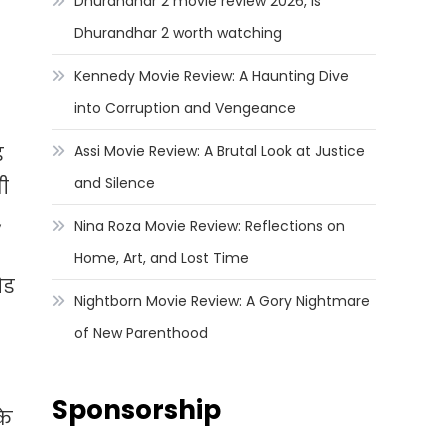
Dhurandhar 2 movie review 2026, Is
Dhurandhar 2 worth watching
Kennedy Movie Review: A Haunting Dive
into Corruption and Vengeance
ड
Assi Movie Review: A Brutal Look at Justice
and Silence
भी
,
Nina Roza Movie Review: Reflections on
Home, Art, and Lost Time
ोड
Nightborn Movie Review: A Gory Nightmare
of New Parenthood
Sponsorship
के