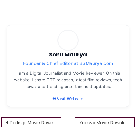
Sonu Maurya
Founder & Chief Editor at BSMaurya.com
I am a Digital Journalist and Movie Reviewer. On this
website, I share OTT releases, latest film reviews, tech
news, and trending entertainment updates.
🌐 Visit Website
Post
Darlings Movie Download 1.24GB 480p 720p 1080p HD 4K filmyzill
Kaduva Movie Download 480p 720p 1080p HD 4K filmyzilla 1.24GB
navigation