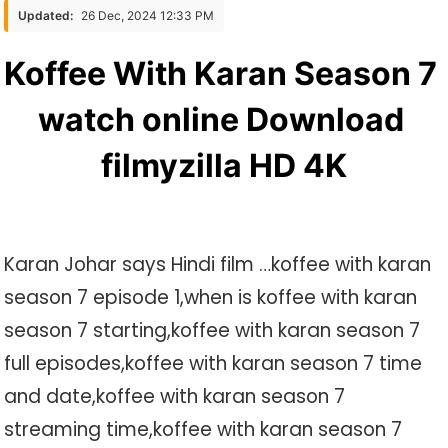
Karan
Updated:
26 Dec, 2024 12:33 PM
Season
7
Koffee With Karan Season 7 
Watch
watch online Download 
Online
Download
filmyzilla HD 4K
Filmyzilla
HD
4K
Karan Johar says Hindi film …koffee with karan
season 7 episode 1,when is koffee with karan
season 7 starting,koffee with karan season 7
full episodes,koffee with karan season 7 time
and date,koffee with karan season 7
streaming time,koffee with karan season 7