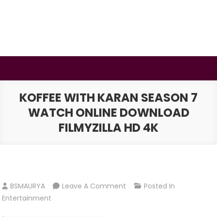
Skip
to
content
BSMAURYA
Latest Tech News, Movies Reviews
KOFFEE WITH KARAN SEASON 7
WATCH ONLINE DOWNLOAD
FILMYZILLA HD 4K
On
BSMAURYA
Leave A Comment
Posted In
Koffee
Entertainment
With