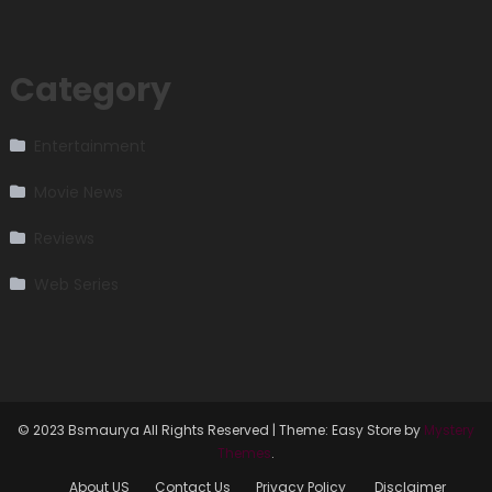
Category
Entertainment
Movie News
Reviews
Web Series
© 2023 Bsmaurya All Rights Reserved
|
Theme: Easy Store by
Mystery
Themes
.
About US
Contact Us
Privacy Policy
Disclaimer