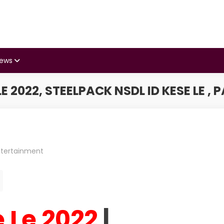
iews
LE 2022, STEELPACK NSDL ID KESE LE , 
ntertainment
e Le 2022
|