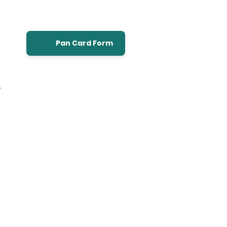
Pan Card Form
ी