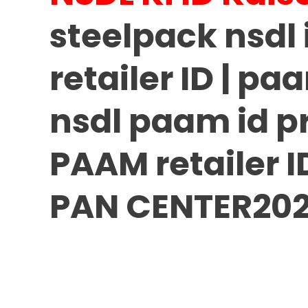
2022,
Steelpack
steelpack nsdl 
Nsdl
Id
retailer ID | pa
Kese
Le
nsdl paam id pr
,
PAAM
Retailer
PAAM retailer I
ID
,
PAN CENTER202