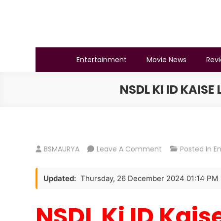
Skip
to
content
BSMAURYA
Latest Tech News, Movies Reviews
Entertainment
Movie News
Rev
NSDL KI ID KAISE 
On
BSMAURYA
Leave A Comment
Posted In
E
NSDL
Ki
Updated:
Thursday, 26 December 2024 01:14 PM
ID
Kaise
NSDL Ki ID Kais
Le