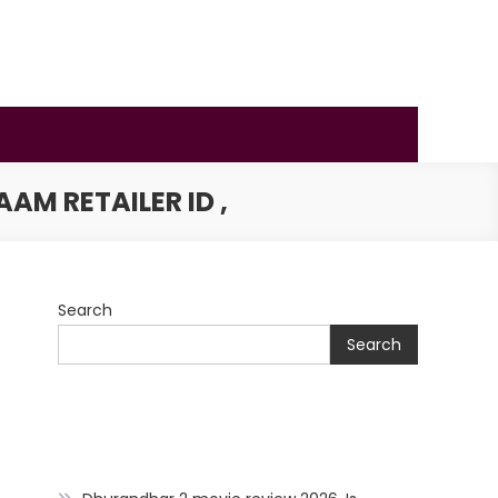
PAAM RETAILER ID ,
Search
Search