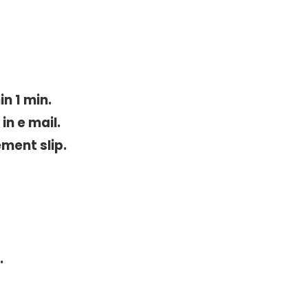
n 1 min.
n e mail.
ment slip.
.