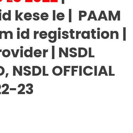
id kese le | PAAM
am id registration |
ovider | NSDL
D, NSDL OFFICIAL
2-23