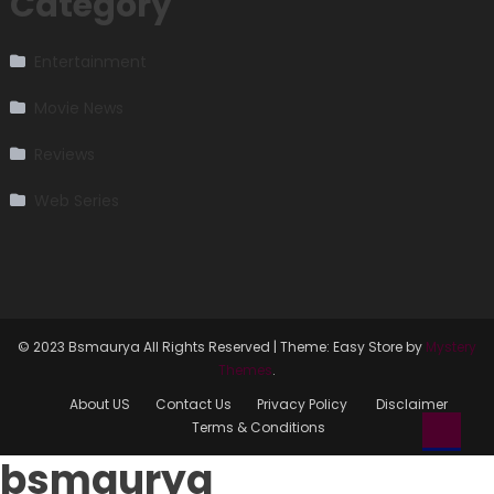
Category
Entertainment
Movie News
Reviews
Web Series
© 2023 Bsmaurya All Rights Reserved
|
Theme: Easy Store by
Mystery
Themes
.
About US
Contact Us
Privacy Policy
Disclaimer
Terms & Conditions
bsmaurya