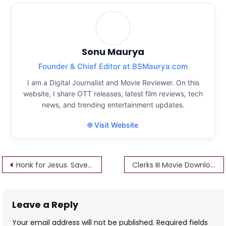
Sonu Maurya
Founder & Chief Editor at BSMaurya.com
I am a Digital Journalist and Movie Reviewer. On this
website, I share OTT releases, latest film reviews, tech
news, and trending entertainment updates.
🌐 Visit Website
Post
Honk for Jesus. Save your soul Download in Hindi Download & Watch Full HD 4K 144p 300p 480p
Clerks III Movie Download Download Full HD 4K 1.24GB 480p, 720p 1080p OTT Watch HD Mp4
navigation
Leave a Reply
Your email address will not be published.
Required fields