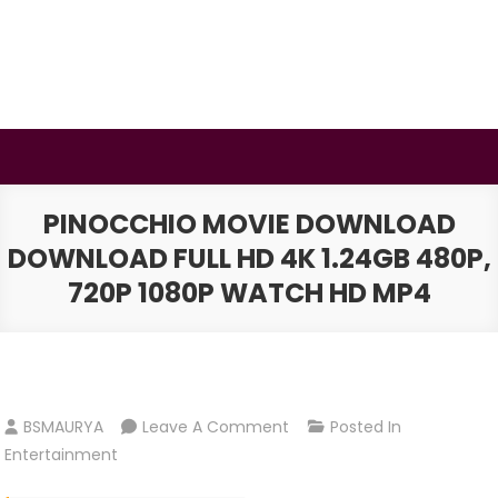
Skip
to
content
BSMAURYA
Latest Tech News, Movies Reviews
PINOCCHIO MOVIE DOWNLOAD
DOWNLOAD FULL HD 4K 1.24GB 480P,
720P 1080P WATCH HD MP4
On
BSMAURYA
Leave A Comment
Posted In
Pinocchio
Entertainment
Movie