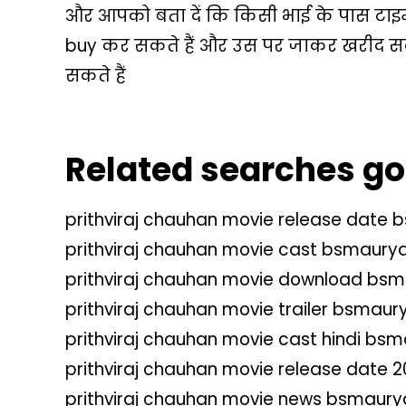
और आपको बता दें कि किसी भाई के पास टाइम 
buy कर सकते हैं और उस पर जाकर खरीद सकत
सकते हैं
Related searches g
prithviraj chauhan movie release date 
prithviraj chauhan movie cast bsmaurya
prithviraj chauhan movie download bsm
prithviraj chauhan movie trailer bsmaur
prithviraj chauhan movie cast hindi bsm
prithviraj chauhan movie release date 
prithviraj chauhan movie news bsmaury