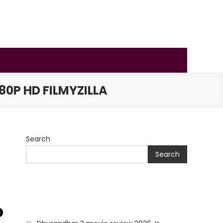
0P HD FILMYZILLA
Search
Search
p