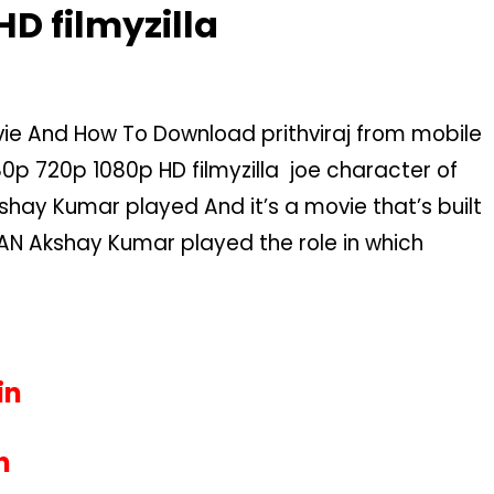
HD filmyzilla
ie And How To Download prithviraj from mobile
p 720p 1080p HD filmyzilla
joe character of
ay Kumar played And it’s a movie that’s built
HAN
Akshay Kumar played the role in which
in
n