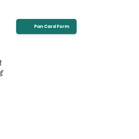
Pan Card Form
ी
ई