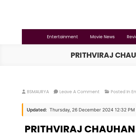
Skip
to
content
BSMAURYA
Latest Tech News, Movies Reviews
Entertainment
Movie News
Rev
PRITHVIRAJ CHAU
On
BSMAURYA
Leave A Comment
Posted In
E
PRITHVIRAJ
CHAUHAN
Updated:
Thursday, 26 December 2024 12:32 PM
Movie
Download
PRITHVIRAJ CHAUHAN 
480p