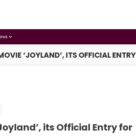
iews
OVIE ‘JOYLAND’, ITS OFFICIAL ENTR
yland’, its Official Entry for