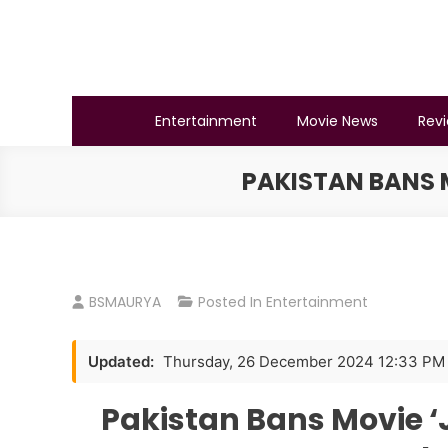
Skip
to
content
BSMAURYA
Latest Tech News, Movies Reviews
Entertainment
Movie News
Rev
PAKISTAN BANS M
BSMAURYA
Posted In
Entertainment
Updated:
Thursday, 26 December 2024 12:33 PM
Pakistan Bans Movie ‘Jo