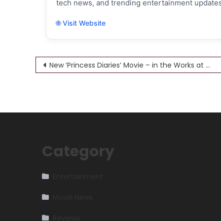
tech news, and trending entertainment updates
🌐 Visit Website
Post
New ‘Princess Diaries’ Movie – in the Works at Disney
navigation
Category
Entertainment
Movie News
Reviews