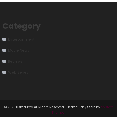
Category
Entertainment
Movie News
Reviews
Web Series
© 2023 Bsmaurya All Rights Reserved
|
Theme: Easy Store by
Mystery
Themes
.