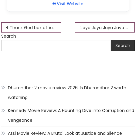
🌐 Visit Website
Post
Thank God box office collection day 5
‘Jaya Jaya Jaya Jaya Hey’ movie Download 1080p 720p 360p
Search
navigation
Search
Dhurandhar 2 movie review 2026, Is Dhurandhar 2 worth
watching
Kennedy Movie Review: A Haunting Dive into Corruption and
Vengeance
Assi Movie Review: A Brutal Look at Justice and Silence