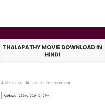
Skip
to
content
BSMAURYA
Latest Tech News, Movies Reviews
THALAPATHY MOVIE DOWNLOAD IN
HINDI
BSMAURYA
Posted In
Entertainment
Updated:
26 Dec, 2024 12:19 PM