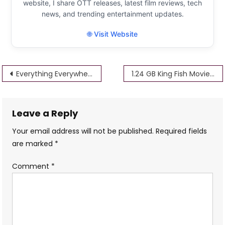
website, I share OTT releases, latest film reviews, tech
news, and trending entertainment updates.
🌐 Visit Website
Post
Everything Everywhere All At Once Movie Download 480p 720p 1080p 360p
1.24 GB King Fish Movie Download 480p 720p 1080p 360p
navigation
Leave a Reply
Your email address will not be published.
Required fields
are marked
*
Comment
*