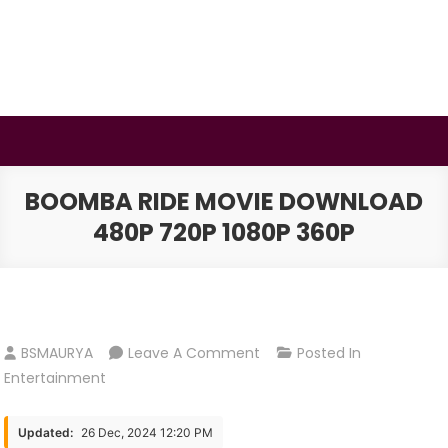
Skip
to
content
BSMAURYA
Latest Tech News, Movies Reviews
BOOMBA RIDE MOVIE DOWNLOAD
480P 720P 1080P 360P
On
BSMAURYA
Leave A Comment
Posted In
Boomba
Entertainment
Ride
Movie
Updated:
26 Dec, 2024 12:20 PM