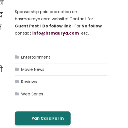
न
Sponsorship paid promotion on
द
basmauraya.com website! Contact for
न
Guest Post
!
Do follow link
! For
No follow
contact
info@bsmaurya.com
etc.
Entertainment
ी
Movie News
Reviews
प
Web Series
Pan Card Form