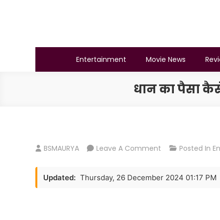
Skip
to
content
BSMAURYA
Latest Tech News, Movies Reviews
Entertainment
Movie News
Rev
धान का पैसा कै
On
BSMAURYA
Leave A Comment
Posted In
E
धान
का
Updated:
Thursday, 26 December 2024 01:17 PM
पैसा
कैसे
चेक