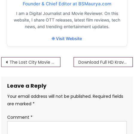
Founder & Chief Editor at BSMaurya.com
I am a Digital Journalist and Movie Reviewer. On this
website, I share OTT releases, latest film reviews, tech
news, and trending entertainment updates.
🌐 Visit Website
Post
The Lost City Movie Download 1.24 GB 1.75 GB 4K Download Full HD [ 2022]
Download Full HD Kraven the Hunter Movie Download 1.24 GB 1.75 GB 4K
navigation
Leave a Reply
Your email address will not be published.
Required fields
are marked
*
Comment
*