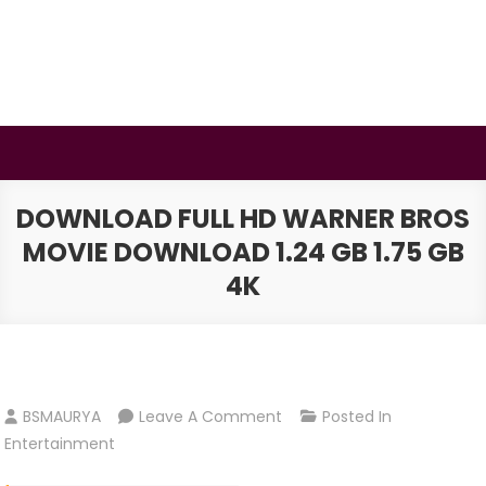
Skip
to
content
BSMAURYA
Latest Tech News, Movies Reviews
DOWNLOAD FULL HD WARNER BROS
MOVIE DOWNLOAD 1.24 GB 1.75 GB
4K
On
BSMAURYA
Leave A Comment
Posted In
Download
Entertainment
Full