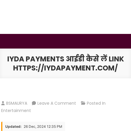
Skip
to
content
BSMAURYA
Latest Tech News, Movies Reviews
IYDA PAYMENTS आईडी कैसे लें LINK
HTTPS://IYDAPAYMENT.COM/
On
BSMAURYA
Leave A Comment
Posted In
IYDA
Entertainment
PAYMENTS
आईडी
Updated:
26 Dec, 2024 12:35 PM