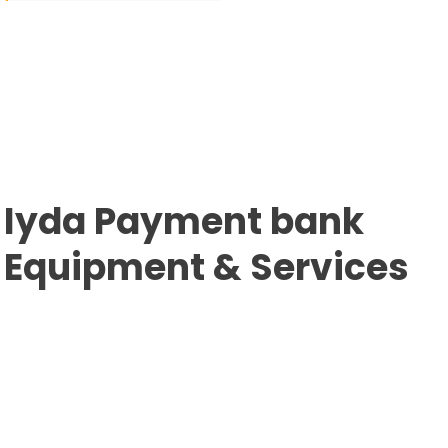
कैसे
लें
Link
Https://iydapayment.com
Iyda Payment bank
Equipment & Services