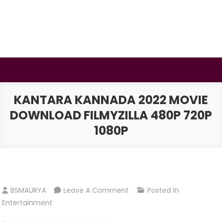
Skip
to
content
BSMAURYA
Latest Tech News, Movies Reviews
KANTARA KANNADA 2022 MOVIE
DOWNLOAD FILMYZILLA 480P 720P
1080P
On
BSMAURYA
Leave A Comment
Posted In
Kantara
Entertainment
Kannada