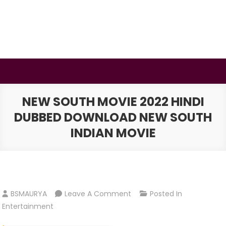
Skip
to
content
BSMAURYA
Latest Tech News, Movies Reviews
NEW SOUTH MOVIE 2022 HINDI
DUBBED DOWNLOAD NEW SOUTH
INDIAN MOVIE
On
BSMAURYA
Leave A Comment
Posted In
New
Entertainment
South