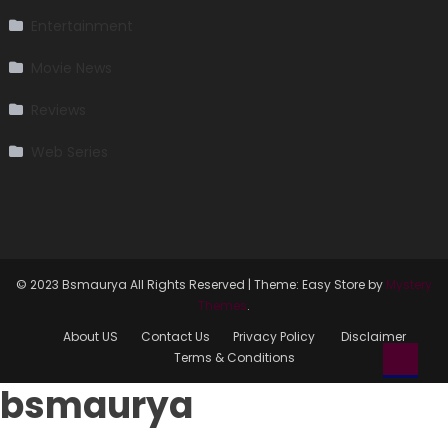
Entertainment
Movie News
Reviews
Web Series
© 2023 Bsmaurya All Rights Reserved
|
Theme: Easy Store by
Mystery
Themes
.
About US
Contact Us
Privacy Policy
Disclaimer
Terms & Conditions
bsmaurya