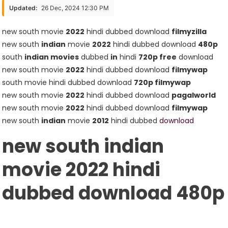
Movie
Updated:
26 Dec, 2024 12:30 PM
2022
Hindi
new south movie
2022
hindi dubbed download
filmyzilla
Dubbed
new south
indian
movie
2022
hindi dubbed download
480p
Download
south
indian movies
dubbed
in
hindi
720p free
download
New
new south movie
2022
hindi dubbed download
filmywap
South
south movie hindi dubbed download
720p filmywap
Indian
new south movie
2022
hindi dubbed download
pagalworld
Movie
new south movie
2022
hindi dubbed download
filmywap
new south
indian
movie
2012
hindi dubbed
download
new south indian
movie 2022 hindi
dubbed download 480p