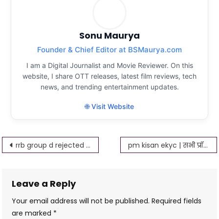
Sonu Maurya
Founder & Chief Editor at BSMaurya.com
I am a Digital Journalist and Movie Reviewer. On this
website, I share OTT releases, latest film reviews, tech
news, and trending entertainment updates.
🌐 Visit Website
Post
rrb group d rejected form correction 2022 rrb group d application status
pm kisan ekyc | सभी प्रॉब्लम सही | pm kisan ekyc otp invalid problem | 2022
navigation
Leave a Reply
Your email address will not be published.
Required fields
are marked
*