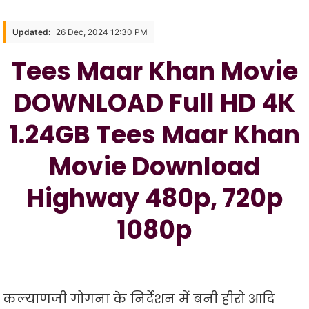
Maar
Khan
Updated:
26 Dec, 2024 12:30 PM
Movie
Tees Maar Khan Movie
DOWNLOAD
Full
DOWNLOAD Full HD 4K
HD
4K
1.24GB Tees Maar Khan
1.24GB
Tees
Movie Download
Maar
Khan
Highway 480p, 720p
Movie
Download
1080p
Highway
480p,
720p
1080p
कल्याणजी गोगना के निर्देशन में बनी हीरो आदि