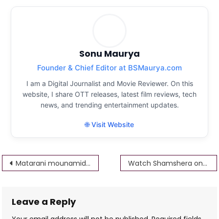
Sonu Maurya
Founder & Chief Editor at BSMaurya.com
I am a Digital Journalist and Movie Reviewer. On this
website, I share OTT releases, latest film reviews, tech
news, and trending entertainment updates.
🌐 Visit Website
Post
Matarani mounamidi Movie DOWNLOAD Full HD 4K 1.24GB Matarani mounamidi Movie Download Tamilrockers 480p, 720p 1080p
Watch Shamshera on Amazon Prime Shamshera DOWNLOAD Full HD 4K 1.24GB 480p, 720p 1080p
navigation
Leave a Reply
Your email address will not be published.
Required fields