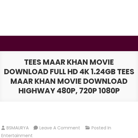
Skip
to
content
BSMAURYA
Latest Tech News, Movies Reviews
TEES MAAR KHAN MOVIE
DOWNLOAD FULL HD 4K 1.24GB TEES
MAAR KHAN MOVIE DOWNLOAD
HIGHWAY 480P, 720P 1080P
On
BSMAURYA
Leave A Comment
Posted In
Tees
Entertainment