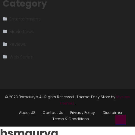
Category
Entertainment
Movie News
Reviews
Web Series
© 2023 Bsmaurya All Rights Reserved
|
Theme: Easy Store by
Mystery
Themes
.
About US
Contact Us
Privacy Policy
Disclaimer
Terms & Conditions
bsmaurya