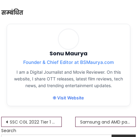
सम्बंधित
Sonu Maurya
Founder & Chief Editor at BSMaurya.com
I am a Digital Journalist and Movie Reviewer. On this
website, I share OTT releases, latest film reviews, tech
news, and trending entertainment updates.
🌐 Visit Website
Post
SSC CGL 2022 Tier 1 Admit Card Download Links
Samsung and AMD partnering up to develop Exynos new chip for future Galaxy S-series smartphones
Search
navigation