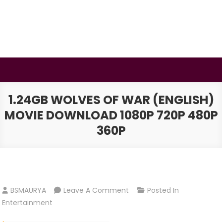
Skip
to
content
BSMAURYA
Latest Tech News, Movies Reviews
1.24GB WOLVES OF WAR (ENGLISH)
MOVIE DOWNLOAD 1080P 720P 480P
360P
On
BSMAURYA
Leave A Comment
Posted In
1.24Gb
Entertainment
Wolves