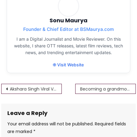
Sonu Maurya
Founder & Chief Editor at BSMaurya.com
I am a Digital Journalist and Movie Reviewer. On this
website, I share OTT releases, latest film reviews, tech
news, and trending entertainment updates.
🌐 Visit Website
Post
Akshara Singh Viral Video Download Free Link Akshara Singh MMS Video Full HD
Becoming a grandmother in The Kapil Sharma Show was expensive, now Ali Asghar wept bitterly
navigation
Leave a Reply
Your email address will not be published.
Required fields
are marked
*