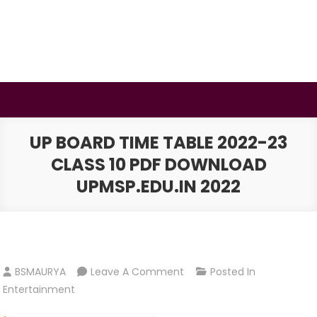
Skip
to
content
BSMAURYA
Latest Tech News, Movies Reviews
UP BOARD TIME TABLE 2022-23
CLASS 10 PDF DOWNLOAD
UPMSP.EDU.IN 2022
On
BSMAURYA
Leave A Comment
Posted In
Up
Entertainment
Board